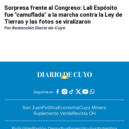
Sorpresa frente al Congreso: Lali Espósito
fue "camuflada" a la marcha contra la Ley de
Tierras y las fotos se viralizaron
Por
Redacción Diario de Cuyo
Seguinos en:
San Juan
Política
Economía
Cuyo Minero
Suplemento Verde
Revista OH
Policiales
Pasión Deportiva
Espectáculos
Argentina