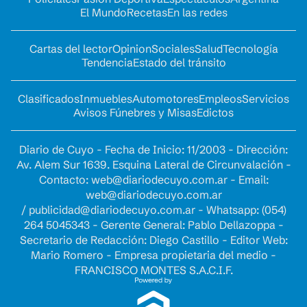
El Mundo
Recetas
En las redes
Cartas del lector
Opinion
Sociales
Salud
Tecnología
Tendencia
Estado del tránsito
Clasificados
Inmuebles
Automotores
Empleos
Servicios
Avisos Fúnebres y Misas
Edictos
Diario de Cuyo - Fecha de Inicio: 11/2003 - Dirección:
Av. Alem Sur 1639. Esquina Lateral de Circunvalación -
Contacto:
web@diariodecuyo.com.ar
- Email:
web@diariodecuyo.com.ar
/
publicidad@diariodecuyo.com.ar
-
Whatsapp: (054)
264 5045343 - Gerente General: Pablo Dellazoppa -
Secretario de Redacción: Diego Castillo - Editor Web:
Mario Romero - Empresa propietaria del medio -
FRANCISCO MONTES S.A.C.I.F.