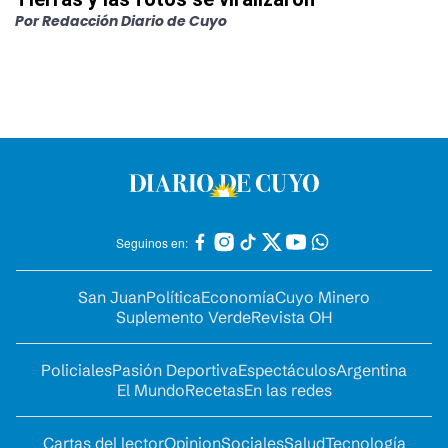
Por
Redacción Diario de Cuyo
Seguinos en:
San Juan
Política
Economía
Cuyo Minero
Suplemento Verde
Revista OH
Policiales
Pasión Deportiva
Espectáculos
Argentina
El Mundo
Recetas
En las redes
Cartas del lector
Opinion
Sociales
Salud
Tecnología