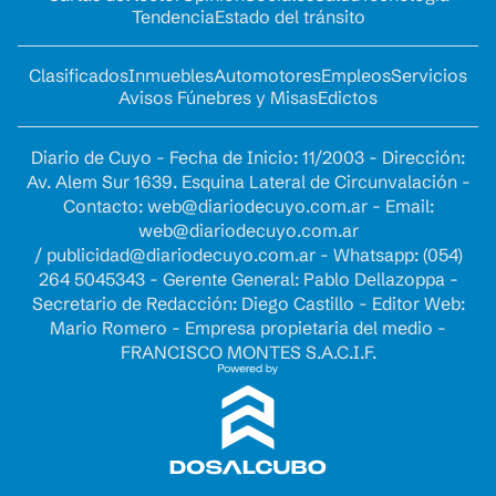
Tendencia
Estado del tránsito
Clasificados
Inmuebles
Automotores
Empleos
Servicios
Avisos Fúnebres y Misas
Edictos
Diario de Cuyo - Fecha de Inicio: 11/2003 - Dirección:
Av. Alem Sur 1639. Esquina Lateral de Circunvalación -
Contacto:
web@diariodecuyo.com.ar
- Email:
web@diariodecuyo.com.ar
/
publicidad@diariodecuyo.com.ar
-
Whatsapp: (054)
264 5045343 - Gerente General: Pablo Dellazoppa -
Secretario de Redacción: Diego Castillo - Editor Web:
Mario Romero - Empresa propietaria del medio -
FRANCISCO MONTES S.A.C.I.F.