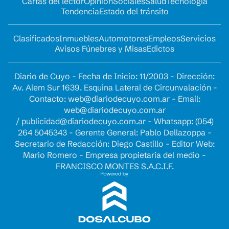
Cartas del lector
Opinion
Sociales
Salud
Tecnología
Tendencia
Estado del tránsito
Clasificados
Inmuebles
Automotores
Empleos
Servicios
Avisos Fúnebres y Misas
Edictos
Diario de Cuyo - Fecha de Inicio: 11/2003 - Dirección:
Av. Alem Sur 1639. Esquina Lateral de Circunvalación -
Contacto:
web@diariodecuyo.com.ar
- Email:
web@diariodecuyo.com.ar
/
publicidad@diariodecuyo.com.ar
-
Whatsapp: (054)
264 5045343 - Gerente General: Pablo Dellazoppa -
Secretario de Redacción: Diego Castillo - Editor Web:
Mario Romero - Empresa propietaria del medio -
FRANCISCO MONTES S.A.C.I.F.