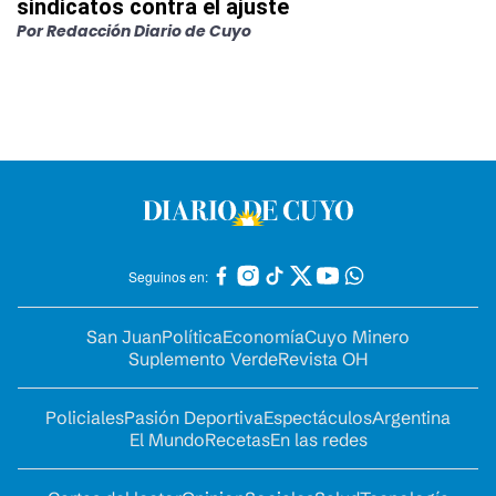
sindicatos contra el ajuste
Por
Redacción Diario de Cuyo
Seguinos en:
San Juan
Política
Economía
Cuyo Minero
Suplemento Verde
Revista OH
Policiales
Pasión Deportiva
Espectáculos
Argentina
El Mundo
Recetas
En las redes