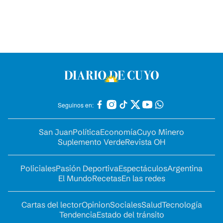
Seguinos en:
San Juan
Política
Economía
Cuyo Minero
Suplemento Verde
Revista OH
Policiales
Pasión Deportiva
Espectáculos
Argentina
El Mundo
Recetas
En las redes
Cartas del lector
Opinion
Sociales
Salud
Tecnología
Tendencia
Estado del tránsito