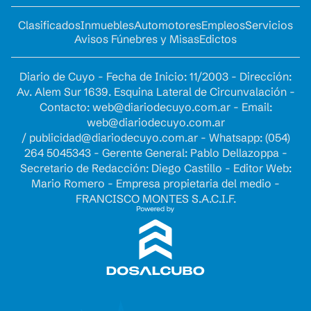
Clasificados
Inmuebles
Automotores
Empleos
Servicios
Avisos Fúnebres y Misas
Edictos
Diario de Cuyo - Fecha de Inicio: 11/2003 - Dirección:
Av. Alem Sur 1639. Esquina Lateral de Circunvalación -
Contacto:
web@diariodecuyo.com.ar
- Email:
web@diariodecuyo.com.ar
/
publicidad@diariodecuyo.com.ar
-
Whatsapp: (054)
264 5045343 - Gerente General: Pablo Dellazoppa -
Secretario de Redacción: Diego Castillo - Editor Web:
Mario Romero - Empresa propietaria del medio -
FRANCISCO MONTES S.A.C.I.F.