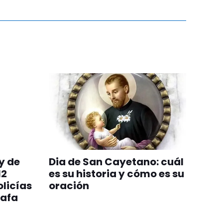
y de
Dia de San Cayetano: cuál
12
es su historia y cómo es su
olicías
oración
rafa