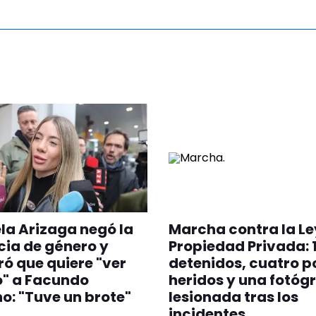
a Arizaga negó la
Marcha contra la Le
cia de género y
Propiedad Privada: 
ó que quiere "ver
detenidos, cuatro p
o" a Facundo
heridos y una fotóg
: "Tuve un brote"
lesionada tras los
incidentes