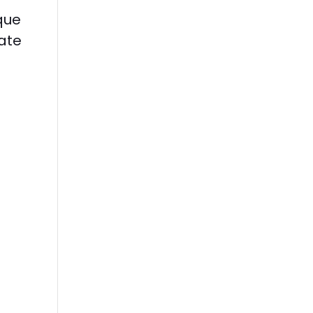
que
ate