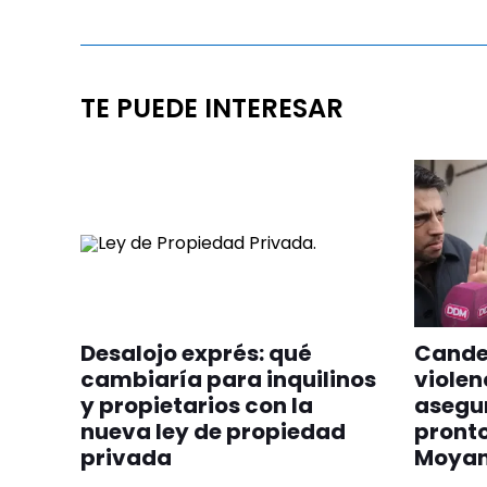
TE PUEDE INTERESAR
Desalojo exprés: qué
Candel
cambiaría para inquilinos
violen
y propietarios con la
asegur
nueva ley de propiedad
pront
privada
Moyano