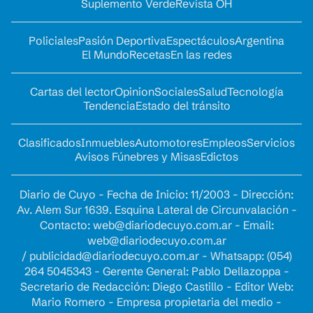
Suplemento Verde
Revista OH
Policiales
Pasión Deportiva
Espectáculos
Argentina
El Mundo
Recetas
En las redes
Cartas del lector
Opinion
Sociales
Salud
Tecnología
Tendencia
Estado del tránsito
Clasificados
Inmuebles
Automotores
Empleos
Servicios
Avisos Fúnebres y Misas
Edictos
Diario de Cuyo - Fecha de Inicio: 11/2003 - Dirección:
Av. Alem Sur 1639. Esquina Lateral de Circunvalación -
Contacto:
web@diariodecuyo.com.ar
- Email:
web@diariodecuyo.com.ar
/
publicidad@diariodecuyo.com.ar
-
Whatsapp: (054)
264 5045343 - Gerente General: Pablo Dellazoppa -
Secretario de Redacción: Diego Castillo - Editor Web:
Mario Romero - Empresa propietaria del medio -