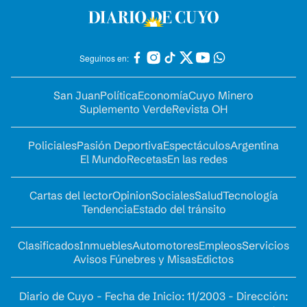
Seguinos en:
San Juan
Política
Economía
Cuyo Minero
Suplemento Verde
Revista OH
Policiales
Pasión Deportiva
Espectáculos
Argentina
El Mundo
Recetas
En las redes
Cartas del lector
Opinion
Sociales
Salud
Tecnología
Tendencia
Estado del tránsito
Clasificados
Inmuebles
Automotores
Empleos
Servicios
Avisos Fúnebres y Misas
Edictos
Diario de Cuyo - Fecha de Inicio: 11/2003 - Dirección: