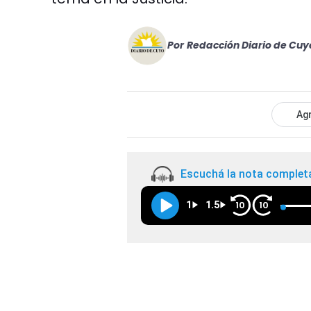
Por
Redacción Diario de Cuy
Agr
Escuchá la nota complet
1
1.5
10
10