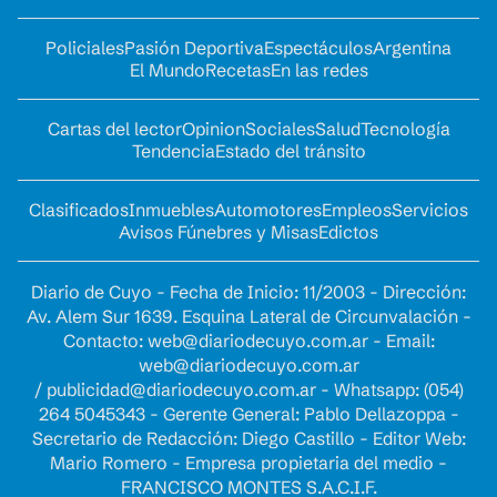
Policiales
Pasión Deportiva
Espectáculos
Argentina
El Mundo
Recetas
En las redes
Cartas del lector
Opinion
Sociales
Salud
Tecnología
Tendencia
Estado del tránsito
Clasificados
Inmuebles
Automotores
Empleos
Servicios
Avisos Fúnebres y Misas
Edictos
Diario de Cuyo - Fecha de Inicio: 11/2003 - Dirección:
Av. Alem Sur 1639. Esquina Lateral de Circunvalación -
Contacto:
web@diariodecuyo.com.ar
- Email:
web@diariodecuyo.com.ar
/
publicidad@diariodecuyo.com.ar
-
Whatsapp: (054)
264 5045343 - Gerente General: Pablo Dellazoppa -
Secretario de Redacción: Diego Castillo - Editor Web:
Mario Romero - Empresa propietaria del medio -
FRANCISCO MONTES S.A.C.I.F.