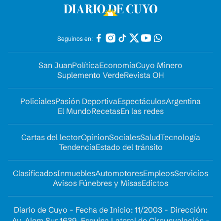
Seguinos en:
San Juan
Política
Economía
Cuyo Minero
Suplemento Verde
Revista OH
Policiales
Pasión Deportiva
Espectáculos
Argentina
El Mundo
Recetas
En las redes
Cartas del lector
Opinion
Sociales
Salud
Tecnología
Tendencia
Estado del tránsito
Clasificados
Inmuebles
Automotores
Empleos
Servicios
Avisos Fúnebres y Misas
Edictos
Diario de Cuyo - Fecha de Inicio: 11/2003 - Dirección:
Av. Alem Sur 1639. Esquina Lateral de Circunvalación -