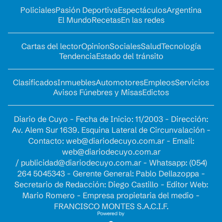
Policiales
Pasión Deportiva
Espectáculos
Argentina
El Mundo
Recetas
En las redes
Cartas del lector
Opinion
Sociales
Salud
Tecnología
Tendencia
Estado del tránsito
Clasificados
Inmuebles
Automotores
Empleos
Servicios
Avisos Fúnebres y Misas
Edictos
Diario de Cuyo - Fecha de Inicio: 11/2003 - Dirección:
Av. Alem Sur 1639. Esquina Lateral de Circunvalación -
Contacto:
web@diariodecuyo.com.ar
- Email:
web@diariodecuyo.com.ar
/
publicidad@diariodecuyo.com.ar
-
Whatsapp: (054)
264 5045343 - Gerente General: Pablo Dellazoppa -
Secretario de Redacción: Diego Castillo - Editor Web:
Mario Romero - Empresa propietaria del medio -
FRANCISCO MONTES S.A.C.I.F.