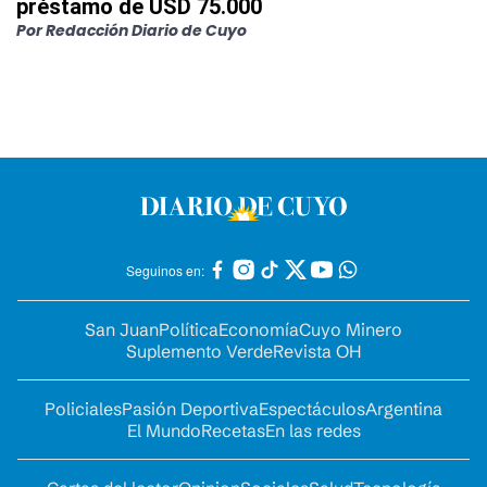
préstamo de USD 75.000
Por
Redacción Diario de Cuyo
Seguinos en:
San Juan
Política
Economía
Cuyo Minero
Suplemento Verde
Revista OH
Policiales
Pasión Deportiva
Espectáculos
Argentina
El Mundo
Recetas
En las redes