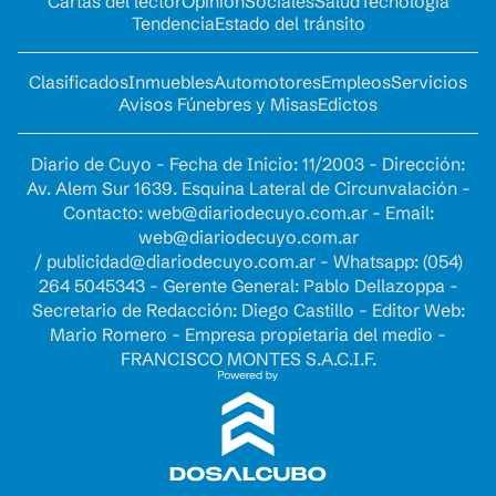
Cartas del lector
Opinion
Sociales
Salud
Tecnología
Tendencia
Estado del tránsito
Clasificados
Inmuebles
Automotores
Empleos
Servicios
Avisos Fúnebres y Misas
Edictos
Diario de Cuyo - Fecha de Inicio: 11/2003 - Dirección:
Av. Alem Sur 1639. Esquina Lateral de Circunvalación -
Contacto:
web@diariodecuyo.com.ar
- Email:
web@diariodecuyo.com.ar
/
publicidad@diariodecuyo.com.ar
-
Whatsapp: (054)
264 5045343 - Gerente General: Pablo Dellazoppa -
Secretario de Redacción: Diego Castillo - Editor Web:
Mario Romero - Empresa propietaria del medio -
FRANCISCO MONTES S.A.C.I.F.