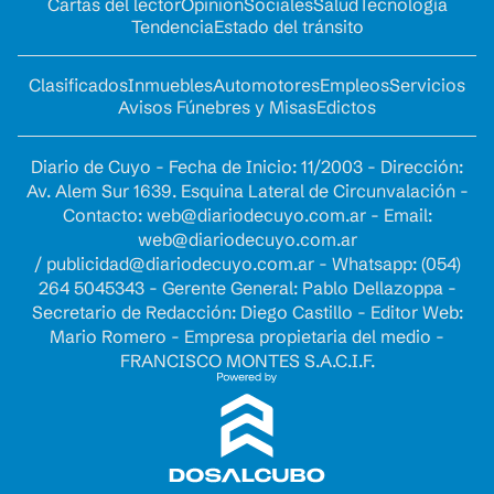
Cartas del lector
Opinion
Sociales
Salud
Tecnología
Tendencia
Estado del tránsito
Clasificados
Inmuebles
Automotores
Empleos
Servicios
Avisos Fúnebres y Misas
Edictos
Diario de Cuyo - Fecha de Inicio: 11/2003 - Dirección:
Av. Alem Sur 1639. Esquina Lateral de Circunvalación -
Contacto:
web@diariodecuyo.com.ar
- Email:
web@diariodecuyo.com.ar
/
publicidad@diariodecuyo.com.ar
-
Whatsapp: (054)
264 5045343 - Gerente General: Pablo Dellazoppa -
Secretario de Redacción: Diego Castillo - Editor Web:
Mario Romero - Empresa propietaria del medio -
FRANCISCO MONTES S.A.C.I.F.