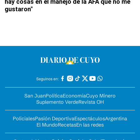
hay cosas en el manejo de la AFA que no me
gustaron"
Seguinos en:
San Juan
Política
Economía
Cuyo Minero
Suplemento Verde
Revista OH
Policiales
Pasión Deportiva
Espectáculos
Argentina
El Mundo
Recetas
En las redes