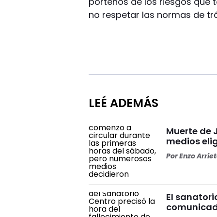
porteños de los riesgos que t
no respetar las normas de trá
LEÉ ADEMÁS
Muerte de J
medios elig
Por
Enzo Arrie
El sanator
comunicado 