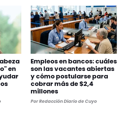
cabeza
Empleos en bancos: cuáles
o" en
son las vacantes abiertas
ayudar
y cómo postularse para
los
cobrar más de $2,4
millones
o
Por
Redacción Diario de Cuyo