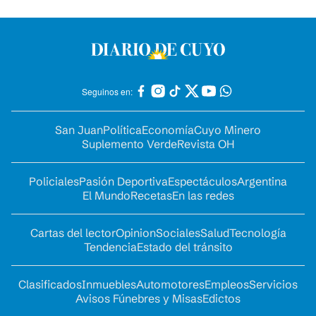
Seguinos en:
San Juan
Política
Economía
Cuyo Minero
Suplemento Verde
Revista OH
Policiales
Pasión Deportiva
Espectáculos
Argentina
El Mundo
Recetas
En las redes
Cartas del lector
Opinion
Sociales
Salud
Tecnología
Tendencia
Estado del tránsito
Clasificados
Inmuebles
Automotores
Empleos
Servicios
Avisos Fúnebres y Misas
Edictos