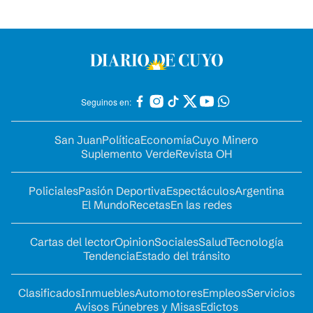
Seguinos en:
San Juan
Política
Economía
Cuyo Minero
Suplemento Verde
Revista OH
Policiales
Pasión Deportiva
Espectáculos
Argentina
El Mundo
Recetas
En las redes
Cartas del lector
Opinion
Sociales
Salud
Tecnología
Tendencia
Estado del tránsito
Clasificados
Inmuebles
Automotores
Empleos
Servicios
Avisos Fúnebres y Misas
Edictos