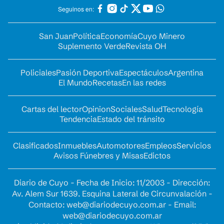
Seguinos en:
San Juan
Política
Economía
Cuyo Minero
Suplemento Verde
Revista OH
Policiales
Pasión Deportiva
Espectáculos
Argentina
El Mundo
Recetas
En las redes
Cartas del lector
Opinion
Sociales
Salud
Tecnología
Tendencia
Estado del tránsito
Clasificados
Inmuebles
Automotores
Empleos
Servicios
Avisos Fúnebres y Misas
Edictos
Diario de Cuyo - Fecha de Inicio: 11/2003 - Dirección:
Av. Alem Sur 1639. Esquina Lateral de Circunvalación -
Contacto:
web@diariodecuyo.com.ar
- Email:
web@diariodecuyo.com.ar