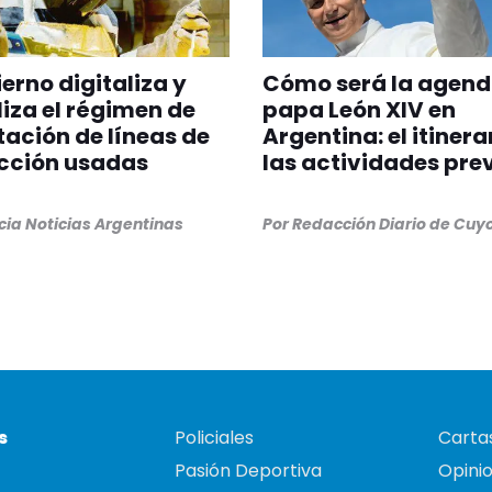
ierno digitaliza y
Cómo será la agend
iliza el régimen de
papa León XIV en
ación de líneas de
Argentina: el itinera
cción usadas
las actividades pre
ia Noticias Argentinas
Por
Redacción Diario de Cuy
s
Policiales
Cartas
Pasión Deportiva
Opini