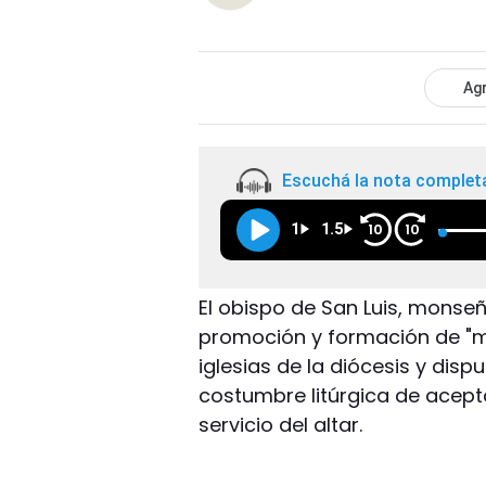
Agr
Escuchá la nota complet
1
1.5
10
10
El obispo de San Luis, monseñ
promoción y formación de "mo
iglesias de la diócesis y dis
costumbre litúrgica de acept
servicio del altar.