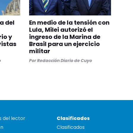
a del
En medio de la tensión con
Lula, Milei autorizó el
rio y
ingreso de la Marina de
vistas
Brasil para un ejercicio
militar
o
Por
Redacción Diario de Cuyo
 del lector
Clasificados
on
Clasificados