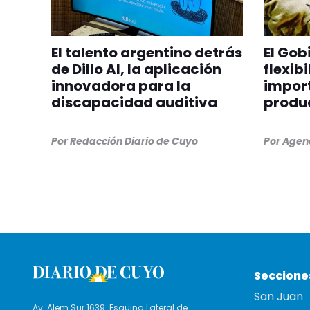
El talento argentino detrás
El Gob
de Dillo AI, la aplicación
flexib
innovadora para la
import
discapacidad auditiva
produ
Por
Redacción Diario de Cuyo
Por
Agenc
Seccione
San Juan
Av. Alem Sur 1639. Esquina Lateral de