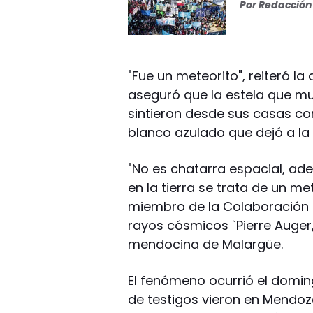
Por
Redacción 
"Fue un meteorito", reiteró l
aseguró que la estela que muc
sintieron desde sus casas co
blanco azulado que dejó a la v
"No es chatarra espacial, a
en la tierra se trata de un me
miembro de la Colaboración I
rayos cósmicos `Pierre Auger,
mendocina de Malargüe.
El fenómeno ocurrió el domi
de testigos vieron en Mendoz