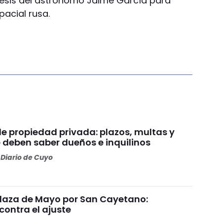
tesis del astrónomo Jaime García para
pacial rusa.
de propiedad privada: plazos, multas y
e deben saber dueños e inquilinos
Diario de Cuyo
laza de Mayo por San Cayetano:
contra el ajuste