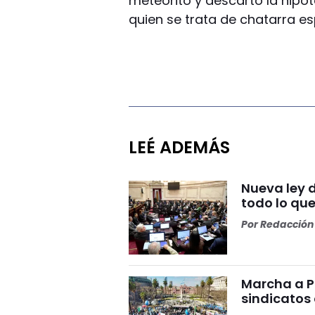
meteorito y descartó la hipó
quien se trata de chatarra es
LEÉ ADEMÁS
Nueva ley 
todo lo qu
Por
Redacción 
Marcha a P
sindicatos 