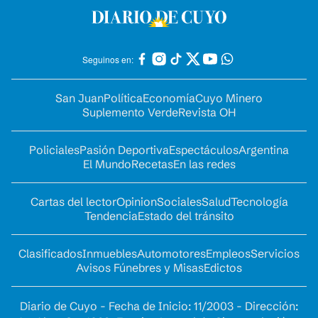
Seguinos en:
San Juan
Política
Economía
Cuyo Minero
Suplemento Verde
Revista OH
Policiales
Pasión Deportiva
Espectáculos
Argentina
El Mundo
Recetas
En las redes
Cartas del lector
Opinion
Sociales
Salud
Tecnología
Tendencia
Estado del tránsito
Clasificados
Inmuebles
Automotores
Empleos
Servicios
Avisos Fúnebres y Misas
Edictos
Diario de Cuyo - Fecha de Inicio: 11/2003 - Dirección: