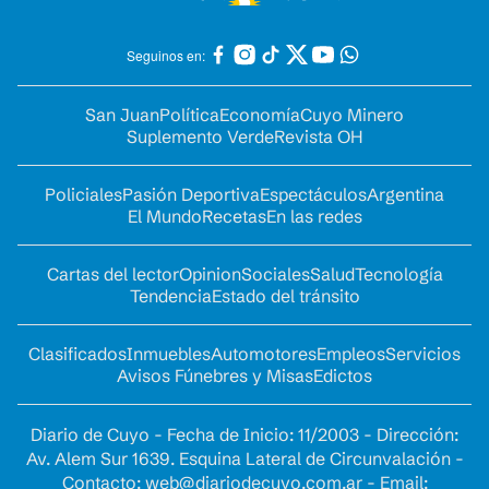
Seguinos en:
San Juan
Política
Economía
Cuyo Minero
Suplemento Verde
Revista OH
Policiales
Pasión Deportiva
Espectáculos
Argentina
El Mundo
Recetas
En las redes
Cartas del lector
Opinion
Sociales
Salud
Tecnología
Tendencia
Estado del tránsito
Clasificados
Inmuebles
Automotores
Empleos
Servicios
Avisos Fúnebres y Misas
Edictos
Diario de Cuyo - Fecha de Inicio: 11/2003 - Dirección:
Av. Alem Sur 1639. Esquina Lateral de Circunvalación -
Contacto:
web@diariodecuyo.com.ar
- Email: