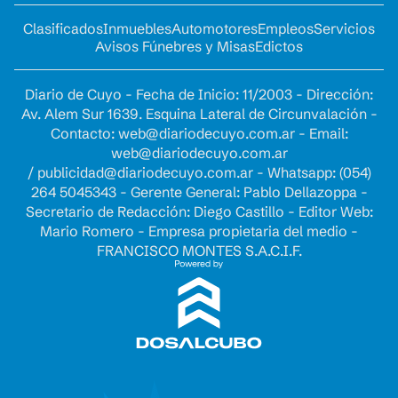
Clasificados
Inmuebles
Automotores
Empleos
Servicios
Avisos Fúnebres y Misas
Edictos
Diario de Cuyo - Fecha de Inicio: 11/2003 - Dirección:
Av. Alem Sur 1639. Esquina Lateral de Circunvalación -
Contacto:
web@diariodecuyo.com.ar
- Email:
web@diariodecuyo.com.ar
/
publicidad@diariodecuyo.com.ar
-
Whatsapp: (054)
264 5045343 - Gerente General: Pablo Dellazoppa -
Secretario de Redacción: Diego Castillo - Editor Web:
Mario Romero - Empresa propietaria del medio -
FRANCISCO MONTES S.A.C.I.F.