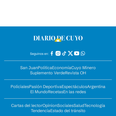
Seguinos en:
San Juan
Política
Economía
Cuyo Minero
Suplemento Verde
Revista OH
Policiales
Pasión Deportiva
Espectáculos
Argentina
El Mundo
Recetas
En las redes
Cartas del lector
Opinion
Sociales
Salud
Tecnología
Tendencia
Estado del tránsito