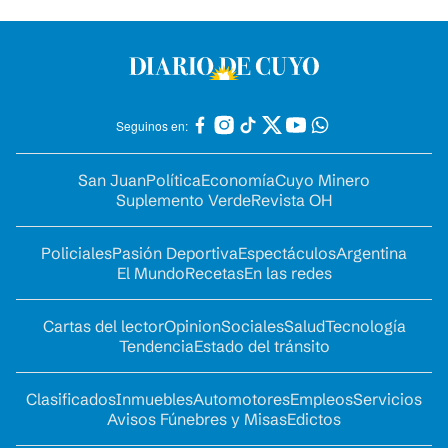
Seguinos en:
San Juan
Política
Economía
Cuyo Minero
Suplemento Verde
Revista OH
Policiales
Pasión Deportiva
Espectáculos
Argentina
El Mundo
Recetas
En las redes
Cartas del lector
Opinion
Sociales
Salud
Tecnología
Tendencia
Estado del tránsito
Clasificados
Inmuebles
Automotores
Empleos
Servicios
Avisos Fúnebres y Misas
Edictos