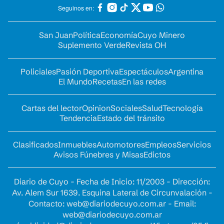
Seguinos en:
San Juan
Política
Economía
Cuyo Minero
Suplemento Verde
Revista OH
Policiales
Pasión Deportiva
Espectáculos
Argentina
El Mundo
Recetas
En las redes
Cartas del lector
Opinion
Sociales
Salud
Tecnología
Tendencia
Estado del tránsito
Clasificados
Inmuebles
Automotores
Empleos
Servicios
Avisos Fúnebres y Misas
Edictos
Diario de Cuyo - Fecha de Inicio: 11/2003 - Dirección:
Av. Alem Sur 1639. Esquina Lateral de Circunvalación -
Contacto:
web@diariodecuyo.com.ar
- Email:
web@diariodecuyo.com.ar