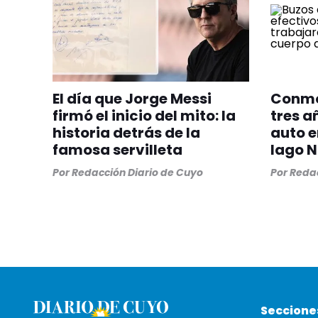
El día que Jorge Messi
Conmo
firmó el inicio del mito: la
tres a
historia detrás de la
auto e
famosa servilleta
lago N
Por
Redacción Diario de Cuyo
Por
Redac
Seccione