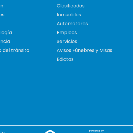
on
Clasificados
es
Inmuebles
Automotores
logía
Empleos
ncia
Servicios
 del tránsito
Avisos Fúnebres y Misas
Edictos
to: