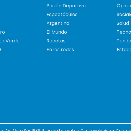
Pasión Deportiva
Opini
Espectáculos
Social
Argentina
Salud
ro
El Mundo
Tecno
to Verde
Recetas
Tende
H
En las redes
Estado
ión: Av. Alem Sur 1639. Esquina Lateral de Circunvalación - Contac