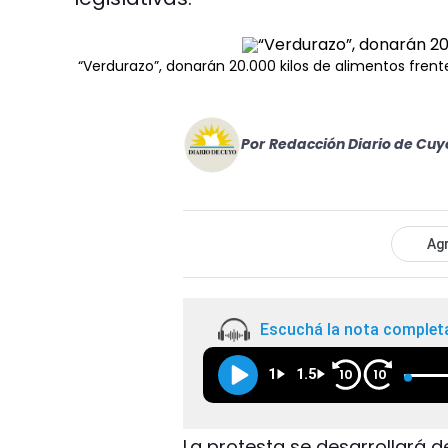
“Verdurazo”, donarán 20.000 kilos de alimentos fren
Por
Redacción Diario de Cuy
Agr
Escuchá la nota complet
1
1.5
10
10
La protesta se desarrollará d