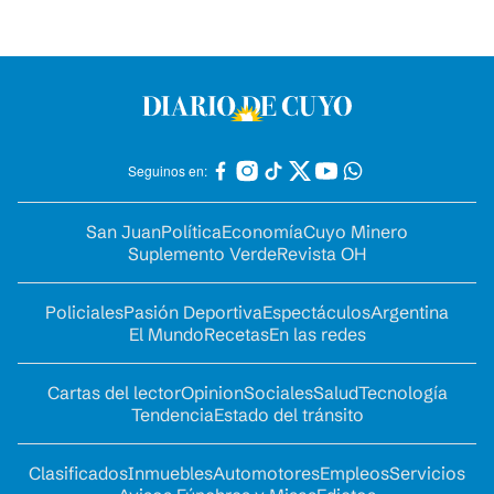
Seguinos en:
San Juan
Política
Economía
Cuyo Minero
Suplemento Verde
Revista OH
Policiales
Pasión Deportiva
Espectáculos
Argentina
El Mundo
Recetas
En las redes
Cartas del lector
Opinion
Sociales
Salud
Tecnología
Tendencia
Estado del tránsito
Clasificados
Inmuebles
Automotores
Empleos
Servicios