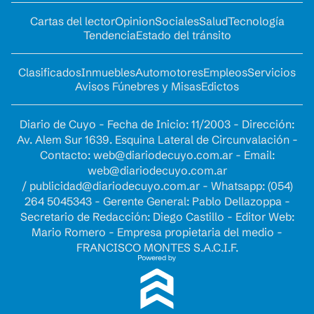
Cartas del lector
Opinion
Sociales
Salud
Tecnología
Tendencia
Estado del tránsito
Clasificados
Inmuebles
Automotores
Empleos
Servicios
Avisos Fúnebres y Misas
Edictos
Diario de Cuyo - Fecha de Inicio: 11/2003 - Dirección:
Av. Alem Sur 1639. Esquina Lateral de Circunvalación -
Contacto:
web@diariodecuyo.com.ar
- Email:
web@diariodecuyo.com.ar
/
publicidad@diariodecuyo.com.ar
-
Whatsapp: (054)
264 5045343 - Gerente General: Pablo Dellazoppa -
Secretario de Redacción: Diego Castillo - Editor Web:
Mario Romero - Empresa propietaria del medio -
FRANCISCO MONTES S.A.C.I.F.