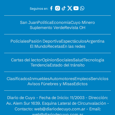
Seguinos en:
San Juan
Política
Economía
Cuyo Minero
Suplemento Verde
Revista OH
Policiales
Pasión Deportiva
Espectáculos
Argentina
El Mundo
Recetas
En las redes
Cartas del lector
Opinion
Sociales
Salud
Tecnología
Tendencia
Estado del tránsito
Clasificados
Inmuebles
Automotores
Empleos
Servicios
Avisos Fúnebres y Misas
Edictos
Diario de Cuyo - Fecha de Inicio: 11/2003 - Dirección:
Av. Alem Sur 1639. Esquina Lateral de Circunvalación -
Contacto:
web@diariodecuyo.com.ar
- Email:
web@diariodecuyo.com.ar