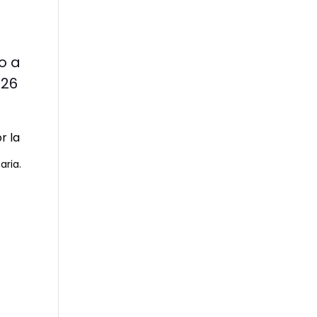
o a
026
aria.