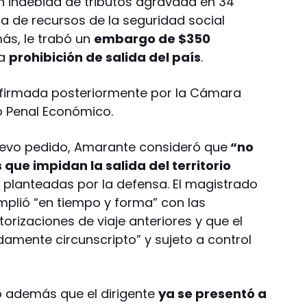
 indebida de tributos agravada en 34
a de recursos de la seguridad social
ás, le trabó un
embargo de $350
la
prohibición de salida del país
.
onfirmada posteriormente por la Cámara
o Penal Económico.
nuevo pedido, Amarante consideró que
“no
que impidan la salida del territorio
 planteadas por la defensa. El magistrado
plió “en tiempo y forma” con las
rizaciones de viaje anteriores y que el
damente circunscripto” y sujeto a control
aló además que el dirigente
ya se presentó a