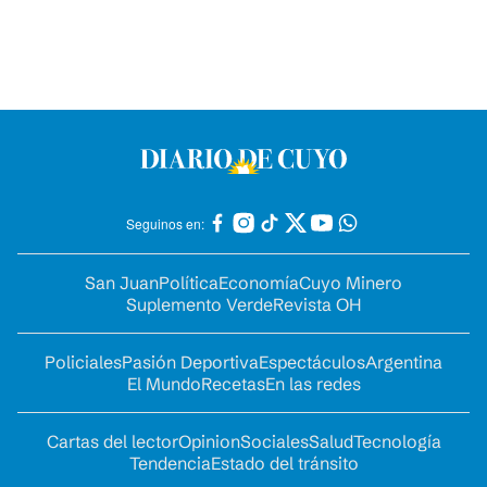
Seguinos en:
San Juan
Política
Economía
Cuyo Minero
Suplemento Verde
Revista OH
Policiales
Pasión Deportiva
Espectáculos
Argentina
El Mundo
Recetas
En las redes
Cartas del lector
Opinion
Sociales
Salud
Tecnología
Tendencia
Estado del tránsito