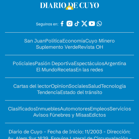
Seguinos en:
San Juan
Política
Economía
Cuyo Minero
Suplemento Verde
Revista OH
Policiales
Pasión Deportiva
Espectáculos
Argentina
El Mundo
Recetas
En las redes
Cartas del lector
Opinion
Sociales
Salud
Tecnología
Tendencia
Estado del tránsito
Clasificados
Inmuebles
Automotores
Empleos
Servicios
Avisos Fúnebres y Misas
Edictos
Diario de Cuyo - Fecha de Inicio: 11/2003 - Dirección:
Av. Alem Sur 1639. Esquina Lateral de Circunvalación -