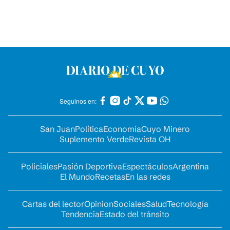
Seguinos en:
San Juan
Política
Economía
Cuyo Minero
Suplemento Verde
Revista OH
Policiales
Pasión Deportiva
Espectáculos
Argentina
El Mundo
Recetas
En las redes
Cartas del lector
Opinion
Sociales
Salud
Tecnología
Tendencia
Estado del tránsito