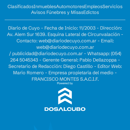
Clasificados
Inmuebles
Automotores
Empleos
Servicios
Avisos Fúnebres y Misas
Edictos
Diario de Cuyo - Fecha de Inicio: 11/2003 - Dirección:
Av. Alem Sur 1639. Esquina Lateral de Circunvalación -
Contacto:
web@diariodecuyo.com.ar
- Email:
web@diariodecuyo.com.ar
/
publicidad@diariodecuyo.com.ar
-
Whatsapp: (054)
264 5045343 - Gerente General: Pablo Dellazoppa -
Secretario de Redacción: Diego Castillo - Editor Web:
Mario Romero - Empresa propietaria del medio -
FRANCISCO MONTES S.A.C.I.F.