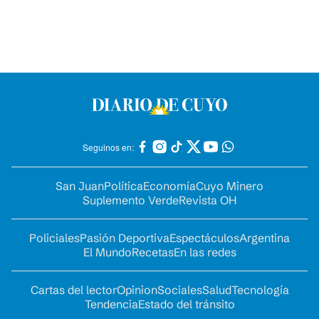
Seguinos en:
San Juan
Política
Economía
Cuyo Minero
Suplemento Verde
Revista OH
Policiales
Pasión Deportiva
Espectáculos
Argentina
El Mundo
Recetas
En las redes
Cartas del lector
Opinion
Sociales
Salud
Tecnología
Tendencia
Estado del tránsito