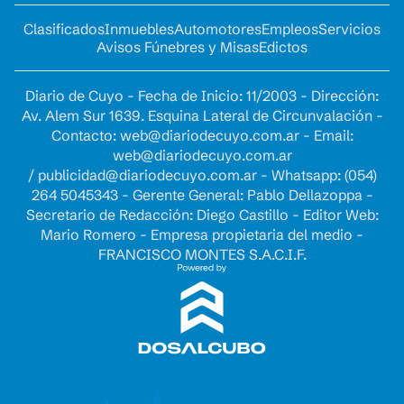
Clasificados
Inmuebles
Automotores
Empleos
Servicios
Avisos Fúnebres y Misas
Edictos
Diario de Cuyo - Fecha de Inicio: 11/2003 - Dirección:
Av. Alem Sur 1639. Esquina Lateral de Circunvalación -
Contacto:
web@diariodecuyo.com.ar
- Email:
web@diariodecuyo.com.ar
/
publicidad@diariodecuyo.com.ar
-
Whatsapp: (054)
264 5045343 - Gerente General: Pablo Dellazoppa -
Secretario de Redacción: Diego Castillo - Editor Web:
Mario Romero - Empresa propietaria del medio -
FRANCISCO MONTES S.A.C.I.F.