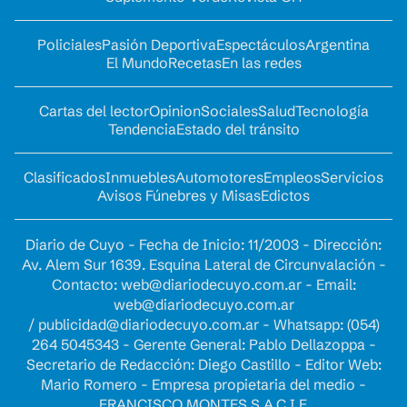
Policiales
Pasión Deportiva
Espectáculos
Argentina
El Mundo
Recetas
En las redes
Cartas del lector
Opinion
Sociales
Salud
Tecnología
Tendencia
Estado del tránsito
Clasificados
Inmuebles
Automotores
Empleos
Servicios
Avisos Fúnebres y Misas
Edictos
Diario de Cuyo - Fecha de Inicio: 11/2003 - Dirección:
Av. Alem Sur 1639. Esquina Lateral de Circunvalación -
Contacto:
web@diariodecuyo.com.ar
- Email:
web@diariodecuyo.com.ar
/
publicidad@diariodecuyo.com.ar
-
Whatsapp: (054)
264 5045343 - Gerente General: Pablo Dellazoppa -
Secretario de Redacción: Diego Castillo - Editor Web:
Mario Romero - Empresa propietaria del medio -
FRANCISCO MONTES S.A.C.I.F.