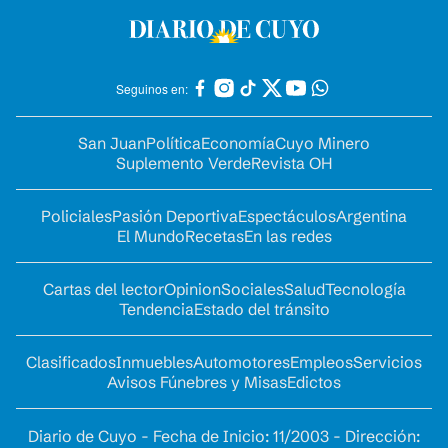
Seguinos en:
San Juan
Política
Economía
Cuyo Minero
Suplemento Verde
Revista OH
Policiales
Pasión Deportiva
Espectáculos
Argentina
El Mundo
Recetas
En las redes
Cartas del lector
Opinion
Sociales
Salud
Tecnología
Tendencia
Estado del tránsito
Clasificados
Inmuebles
Automotores
Empleos
Servicios
Avisos Fúnebres y Misas
Edictos
Diario de Cuyo - Fecha de Inicio: 11/2003 - Dirección: