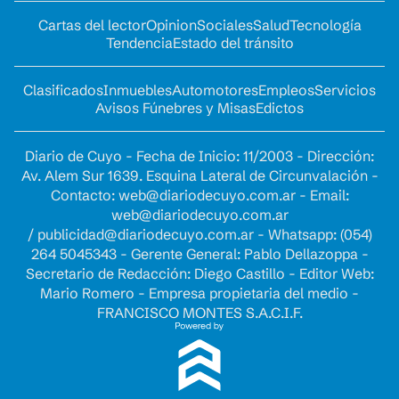
Cartas del lector
Opinion
Sociales
Salud
Tecnología
Tendencia
Estado del tránsito
Clasificados
Inmuebles
Automotores
Empleos
Servicios
Avisos Fúnebres y Misas
Edictos
Diario de Cuyo - Fecha de Inicio: 11/2003 - Dirección:
Av. Alem Sur 1639. Esquina Lateral de Circunvalación -
Contacto:
web@diariodecuyo.com.ar
- Email:
web@diariodecuyo.com.ar
/
publicidad@diariodecuyo.com.ar
-
Whatsapp: (054)
264 5045343 - Gerente General: Pablo Dellazoppa -
Secretario de Redacción: Diego Castillo - Editor Web:
Mario Romero - Empresa propietaria del medio -
FRANCISCO MONTES S.A.C.I.F.