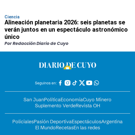
Ciencia
Alineación planetaria 2026: seis planetas se
verán juntos en un espectáculo astronómico
único
Por Redacción Diario de Cuyo
Seguinos en:
San Juan
Política
Economía
Cuyo Minero
Suplemento Verde
Revista OH
Policiales
Pasión Deportiva
Espectáculos
Argentina
El Mundo
Recetas
En las redes