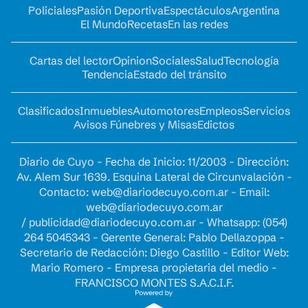
Policiales
Pasión Deportiva
Espectáculos
Argentina
El Mundo
Recetas
En las redes
Cartas del lector
Opinion
Sociales
Salud
Tecnología
Tendencia
Estado del tránsito
Clasificados
Inmuebles
Automotores
Empleos
Servicios
Avisos Fúnebres y Misas
Edictos
Diario de Cuyo - Fecha de Inicio: 11/2003 - Dirección:
Av. Alem Sur 1639. Esquina Lateral de Circunvalación -
Contacto:
web@diariodecuyo.com.ar
- Email:
web@diariodecuyo.com.ar
/
publicidad@diariodecuyo.com.ar
-
Whatsapp: (054)
264 5045343 - Gerente General: Pablo Dellazoppa -
Secretario de Redacción: Diego Castillo - Editor Web:
Mario Romero - Empresa propietaria del medio -
FRANCISCO MONTES S.A.C.I.F.