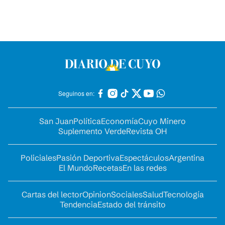
Seguinos en:
San Juan
Política
Economía
Cuyo Minero
Suplemento Verde
Revista OH
Policiales
Pasión Deportiva
Espectáculos
Argentina
El Mundo
Recetas
En las redes
Cartas del lector
Opinion
Sociales
Salud
Tecnología
Tendencia
Estado del tránsito