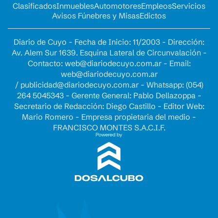
Clasificados
Inmuebles
Automotores
Empleos
Servicios
Avisos Fúnebres y Misas
Edictos
Diario de Cuyo - Fecha de Inicio: 11/2003 - Dirección:
Av. Alem Sur 1639. Esquina Lateral de Circunvalación -
Contacto:
web@diariodecuyo.com.ar
- Email:
web@diariodecuyo.com.ar
/
publicidad@diariodecuyo.com.ar
-
Whatsapp: (054)
264 5045343 - Gerente General: Pablo Dellazoppa -
Secretario de Redacción: Diego Castillo - Editor Web:
Mario Romero - Empresa propietaria del medio -
FRANCISCO MONTES S.A.C.I.F.