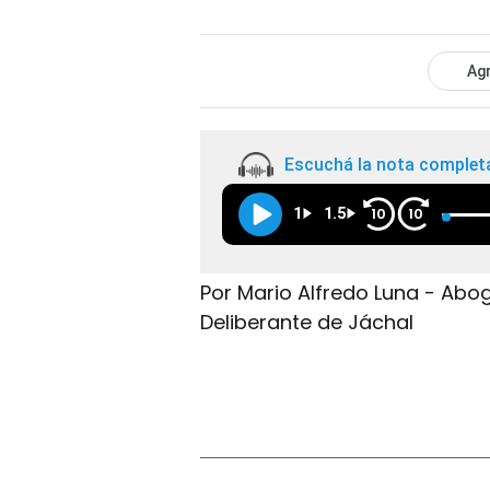
Agr
Escuchá la nota complet
1
1.5
10
10
Por Mario Alfredo Luna - Abo
Deliberante de Jáchal