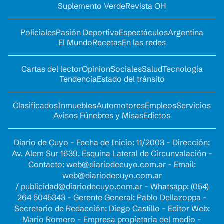
Suplemento Verde
Revista OH
Policiales
Pasión Deportiva
Espectáculos
Argentina
El Mundo
Recetas
En las redes
Cartas del lector
Opinion
Sociales
Salud
Tecnología
Tendencia
Estado del tránsito
Clasificados
Inmuebles
Automotores
Empleos
Servicios
Avisos Fúnebres y Misas
Edictos
Diario de Cuyo - Fecha de Inicio: 11/2003 - Dirección:
Av. Alem Sur 1639. Esquina Lateral de Circunvalación -
Contacto:
web@diariodecuyo.com.ar
- Email:
web@diariodecuyo.com.ar
/
publicidad@diariodecuyo.com.ar
-
Whatsapp: (054)
264 5045343 - Gerente General: Pablo Dellazoppa -
Secretario de Redacción: Diego Castillo - Editor Web:
Mario Romero - Empresa propietaria del medio -