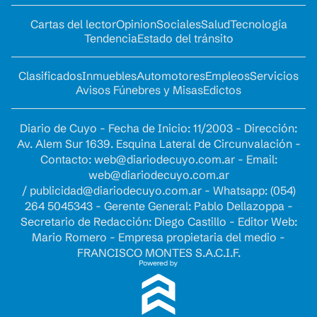
Cartas del lector
Opinion
Sociales
Salud
Tecnología
Tendencia
Estado del tránsito
Clasificados
Inmuebles
Automotores
Empleos
Servicios
Avisos Fúnebres y Misas
Edictos
Diario de Cuyo - Fecha de Inicio: 11/2003 - Dirección:
Av. Alem Sur 1639. Esquina Lateral de Circunvalación -
Contacto:
web@diariodecuyo.com.ar
- Email:
web@diariodecuyo.com.ar
/
publicidad@diariodecuyo.com.ar
-
Whatsapp: (054)
264 5045343 - Gerente General: Pablo Dellazoppa -
Secretario de Redacción: Diego Castillo - Editor Web:
Mario Romero - Empresa propietaria del medio -
FRANCISCO MONTES S.A.C.I.F.