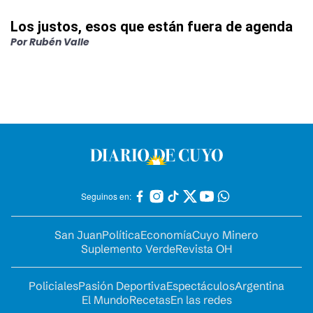
Los justos, esos que están fuera de agenda
Por
Rubén Valle
Seguinos en:
San Juan
Política
Economía
Cuyo Minero
Suplemento Verde
Revista OH
Policiales
Pasión Deportiva
Espectáculos
Argentina
El Mundo
Recetas
En las redes