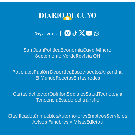
Seguinos en:
San Juan
Política
Economía
Cuyo Minero
Suplemento Verde
Revista OH
Policiales
Pasión Deportiva
Espectáculos
Argentina
El Mundo
Recetas
En las redes
Cartas del lector
Opinion
Sociales
Salud
Tecnología
Tendencia
Estado del tránsito
Clasificados
Inmuebles
Automotores
Empleos
Servicios
Avisos Fúnebres y Misas
Edictos