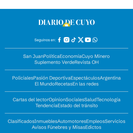
Seguinos en:
San Juan
Política
Economía
Cuyo Minero
Suplemento Verde
Revista OH
Policiales
Pasión Deportiva
Espectáculos
Argentina
El Mundo
Recetas
En las redes
Cartas del lector
Opinion
Sociales
Salud
Tecnología
Tendencia
Estado del tránsito
Clasificados
Inmuebles
Automotores
Empleos
Servicios
Avisos Fúnebres y Misas
Edictos