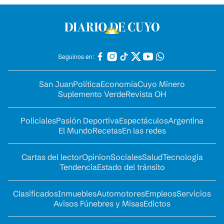
Seguinos en:
San Juan
Política
Economía
Cuyo Minero
Suplemento Verde
Revista OH
Policiales
Pasión Deportiva
Espectáculos
Argentina
El Mundo
Recetas
En las redes
Cartas del lector
Opinion
Sociales
Salud
Tecnología
Tendencia
Estado del tránsito
Clasificados
Inmuebles
Automotores
Empleos
Servicios
Avisos Fúnebres y Misas
Edictos