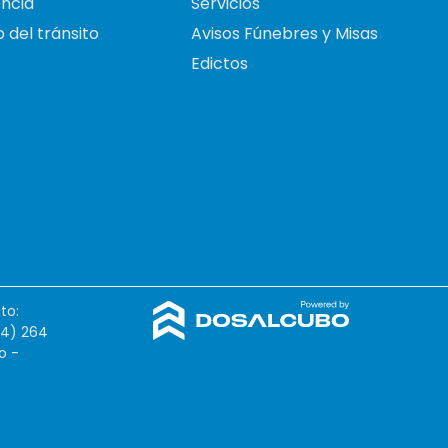
ncia
Servicios
 del tránsito
Avisos Fúnebres y Misas
Edictos
to:
54) 264
o -