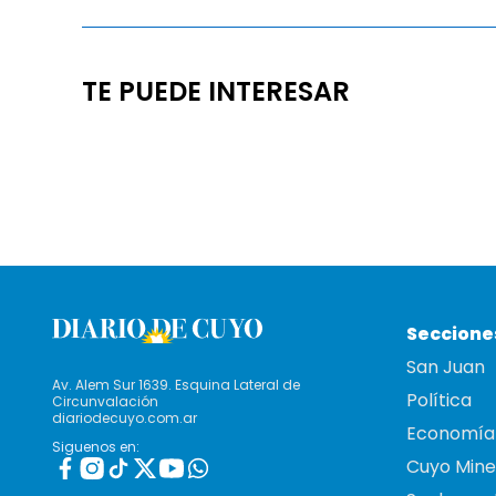
TE PUEDE INTERESAR
Seccione
San Juan
Av. Alem Sur 1639. Esquina Lateral de
Política
Circunvalación
diariodecuyo.com.ar
Economía
Siguenos en:
Cuyo Mine