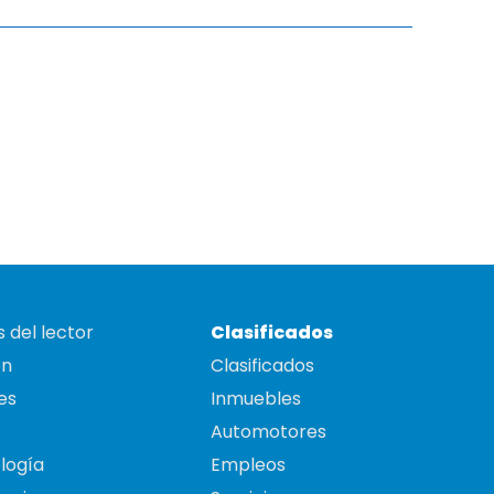
 del lector
Clasificados
on
Clasificados
es
Inmuebles
Automotores
logía
Empleos