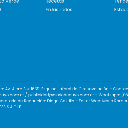
to Verde
Recetas
Tende
H
En las redes
Estado
ión: Av. Alem Sur 1639. Esquina Lateral de Circunvalación - Contac
cuyo.com.ar
/
publicidad@diariodecuyo.com.ar
-
Whatsapp: (0
cretario de Redacción: Diego Castillo - Editor Web: Mario Romer
 S.A.C.I.F.