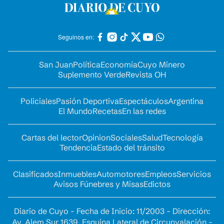
Seguinos en:
San Juan
Política
Economía
Cuyo Minero
Suplemento Verde
Revista OH
Policiales
Pasión Deportiva
Espectáculos
Argentina
El Mundo
Recetas
En las redes
Cartas del lector
Opinion
Sociales
Salud
Tecnología
Tendencia
Estado del tránsito
Clasificados
Inmuebles
Automotores
Empleos
Servicios
Avisos Fúnebres y Misas
Edictos
Diario de Cuyo - Fecha de Inicio: 11/2003 - Dirección:
Av. Alem Sur 1639. Esquina Lateral de Circunvalación -