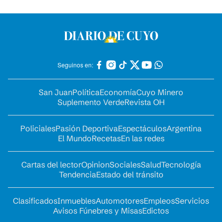
Seguinos en:
San Juan
Política
Economía
Cuyo Minero
Suplemento Verde
Revista OH
Policiales
Pasión Deportiva
Espectáculos
Argentina
El Mundo
Recetas
En las redes
Cartas del lector
Opinion
Sociales
Salud
Tecnología
Tendencia
Estado del tránsito
Clasificados
Inmuebles
Automotores
Empleos
Servicios
Avisos Fúnebres y Misas
Edictos