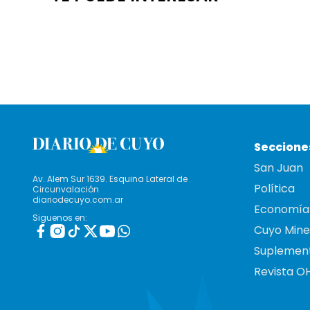
Seccione
San Juan
Av. Alem Sur 1639. Esquina Lateral de
Política
Circunvalación
diariodecuyo.com.ar
Economía
Siguenos en:
Cuyo Mine
Suplemen
Revista O