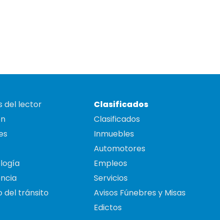
 del lector
Clasificados
on
Clasificados
es
Inmuebles
Automotores
logía
Empleos
ncia
Servicios
 del tránsito
Avisos Fúnebres y Misas
Edictos