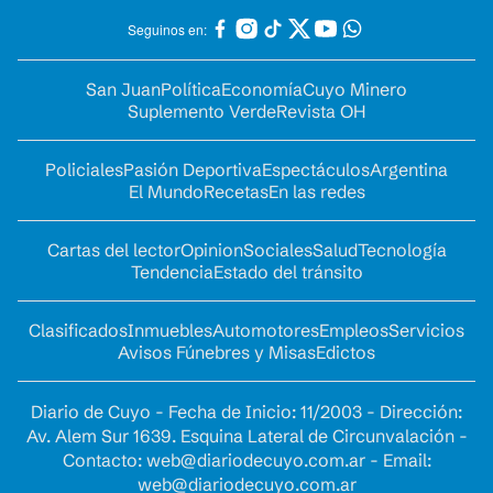
Seguinos en:
San Juan
Política
Economía
Cuyo Minero
Suplemento Verde
Revista OH
Policiales
Pasión Deportiva
Espectáculos
Argentina
El Mundo
Recetas
En las redes
Cartas del lector
Opinion
Sociales
Salud
Tecnología
Tendencia
Estado del tránsito
Clasificados
Inmuebles
Automotores
Empleos
Servicios
Avisos Fúnebres y Misas
Edictos
Diario de Cuyo - Fecha de Inicio: 11/2003 - Dirección:
Av. Alem Sur 1639. Esquina Lateral de Circunvalación -
Contacto:
web@diariodecuyo.com.ar
- Email:
web@diariodecuyo.com.ar