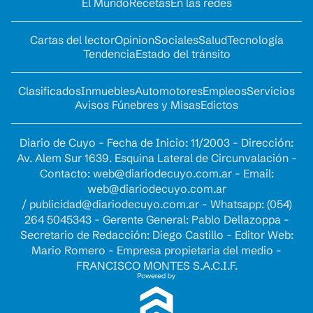
El Mundo
Recetas
En las redes
Cartas del lector
Opinion
Sociales
Salud
Tecnología
Tendencia
Estado del tránsito
Clasificados
Inmuebles
Automotores
Empleos
Servicios
Avisos Fúnebres y Misas
Edictos
Diario de Cuyo - Fecha de Inicio: 11/2003 - Dirección:
Av. Alem Sur 1639. Esquina Lateral de Circunvalación -
Contacto:
web@diariodecuyo.com.ar
- Email:
web@diariodecuyo.com.ar
/
publicidad@diariodecuyo.com.ar
-
Whatsapp: (054)
264 5045343 - Gerente General: Pablo Dellazoppa -
Secretario de Redacción: Diego Castillo - Editor Web:
Mario Romero - Empresa propietaria del medio -
FRANCISCO MONTES S.A.C.I.F.