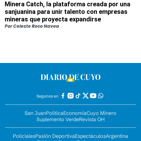
Minera Catch, la plataforma creada por una
sanjuanina para unir talento con empresas
mineras que proyecta expandirse
Por
Celeste Roco Navea
Seguinos en:
San Juan
Política
Economía
Cuyo Minero
Suplemento Verde
Revista OH
Policiales
Pasión Deportiva
Espectáculos
Argentina